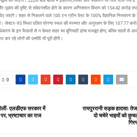
ली की जाएगी। 222वीं बोर्ड बैठक में इंफ्रास्ट्रक्चर और पर्यावरण पर जोर दिया गया है.
और भूकंप की दृष्टि से संवेदनशील होने के कारण अग्निशमन विभाग को 154.42 करोड़ रुप
िए जाएंगे। शहर से निकलने वाले 100 टन ग्रीन वेस्ट के 100% वैज्ञानिक निस्तारण के ल
। सेक्टर-95 स्थित दलित प्रेरणा स्थल की मरम्मत और अनुरक्षण के लिए 107.77 करोड़
ाधिकरण के इन फैसलों से न केवल शहर का बुनियादी ढांचा मजबूत होगा, बल्कि सालों से अ
र कर रहे लोगों की उम्मीदें भी पूरी होंगी।
0
T
 बोलीं- एलडीएफ सरकार में
रायपुररानी सड़क हादसा: तेज
पर, भ्रष्टाचार का राज
दो चचेरे भाइयों को कु
गिरफ