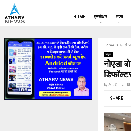
HOME
एनसीआर
राज्य
Home
एनसीआ
नोएडा
नोएडा बो
डिफॉल्टर
by
Ajit Sinha
SHARE