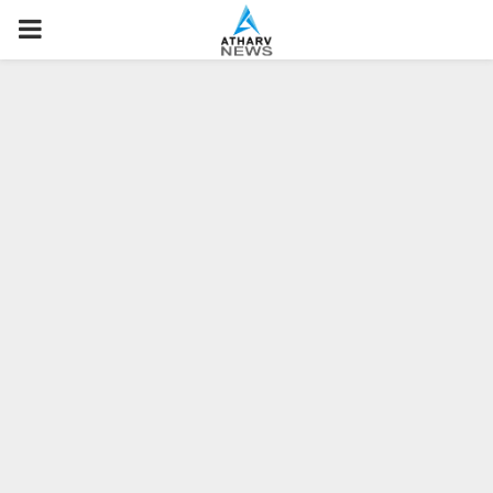
P
R
I
M
A
R
Y
M