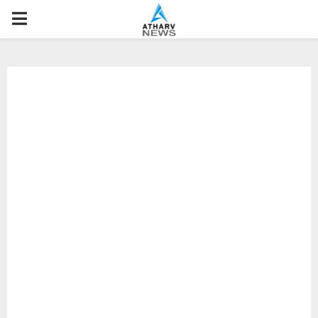
P
R
I
M
A
R
Y
M