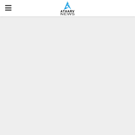
P
R
I
M
A
R
Y
M