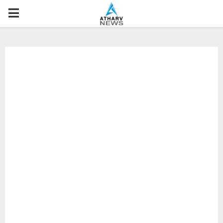
P
R
I
M
A
R
Y
M