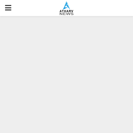
P
R
I
M
A
R
Y
M