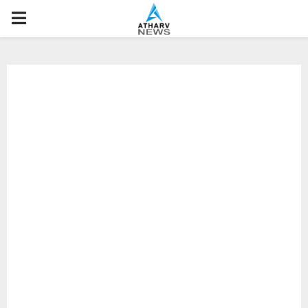
P
R
I
M
A
R
Y
M