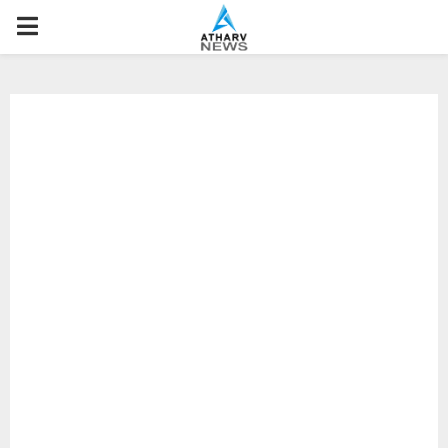
P
R
I
M
A
R
Y
M