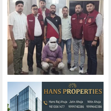
E
N
U