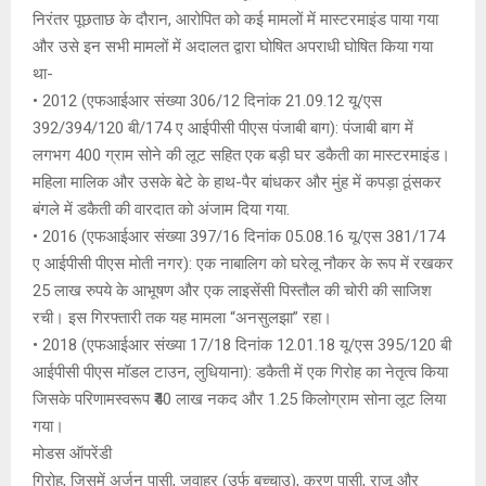
निरंतर पूछताछ के दौरान, आरोपित को कई मामलों में मास्टरमाइंड पाया गया
और उसे इन सभी मामलों में अदालत द्वारा घोषित अपराधी घोषित किया गया
था-
• 2012 (एफआईआर संख्या 306/12 दिनांक 21.09.12 यू/एस
392/394/120 बी/174 ए आईपीसी पीएस पंजाबी बाग): पंजाबी बाग में
लगभग 400 ग्राम सोने की लूट सहित एक बड़ी घर डकैती का मास्टरमाइंड।
महिला मालिक और उसके बेटे के हाथ-पैर बांधकर और मुंह में कपड़ा ठूंसकर
बंगले में डकैती की वारदात को अंजाम दिया गया.
• 2016 (एफआईआर संख्या 397/16 दिनांक 05.08.16 यू/एस 381/174
ए आईपीसी पीएस मोती नगर): एक नाबालिग को घरेलू नौकर के रूप में रखकर
25 लाख रुपये के आभूषण और एक लाइसेंसी पिस्तौल की चोरी की साजिश
रची। इस गिरफ्तारी तक यह मामला “अनसुलझा” रहा।
• 2018 (एफआईआर संख्या 17/18 दिनांक 12.01.18 यू/एस 395/120 बी
आईपीसी पीएस मॉडल टाउन, लुधियाना): डकैती में एक गिरोह का नेतृत्व किया
जिसके परिणामस्वरूप ₹40 लाख नकद और 1.25 किलोग्राम सोना लूट लिया
गया।
मोडस ऑपरेंडी
गिरोह, जिसमें अर्जुन पासी, जवाहर (उर्फ बच्चाउ), करण पासी, राजू और