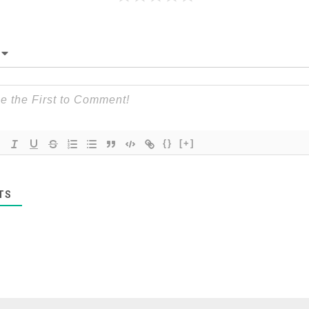
{}
[+]
TS