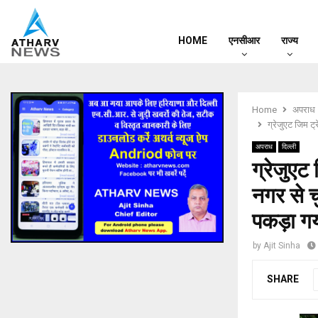
HOME
एनसीआर
राज्य
Home
अपराध
ग्रेजुएट जिम ट
अपराध
दिल्ली
ग्रेजुएट
नगर से च
पकड़ा गय
by
Ajit Sinha
SHARE