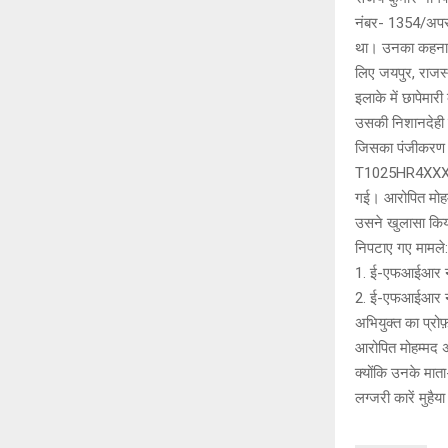
नंबर- 1354/अपर
था। उनका कहना ह
लिए जयपुर, राजस्
इलाके में छापेम
उसकी निशानदेही 
जिसका पंजीकरण न
T1025HR4XXX है
गई। आरोपित मोह
उसने खुलासा किय
निपटाए गए मामले:
1. ई-एफआईआर नं
2. ई-एफआईआर नं
अभियुक्त का प्रोफ
आरोपित मोहम्मद अ
क्योंकि उनके मात
लग्जरी कारें मुहै