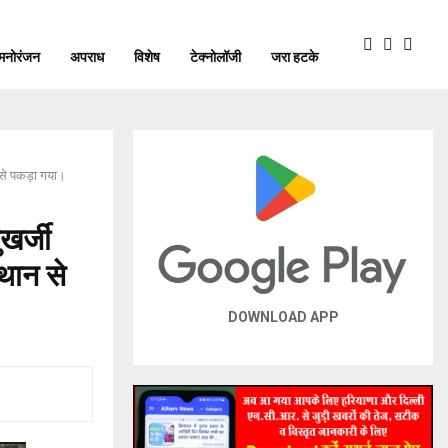
मनोरंजन
अपराध
विशेष
टेक्नोलॉजी
जरा हटके
न से पकड़ा गया।
खर्जी
थान से
DOWNLOAD APP