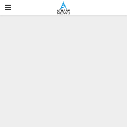
P
R
I
M
A
R
Y
M