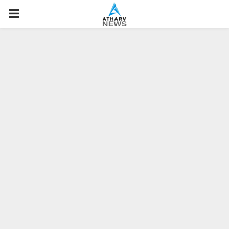
P
R
I
M
A
R
Y
M