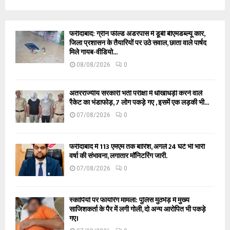
फरीदाबाद: ग्रीन फील्ड अंडरपास में डूबी बीएमडब्ल्यू कार,
जिला प्रशासन के तैयारियों पर उठे सवाल, छाता वाले पार्षद
मिले गायब-वीडियो...
08/08/2026
0
अंतरराज्यीय सरकारी भर्ती परीक्षा में धोखाधड़ी करने वाले
रैकेट का भंडाफोड़, 7 लोग पकड़े गए , इसमें एक लड़की भी...
07/08/2026
0
फरीदाबाद में 113 एमएम तक बारिश, अगले 24 घंटे भी भारी
वर्षा की संभावना, लगातार मॉनिटरिंग जारी.
07/08/2026
0
स्कार्पियों पर फायरिंग मामला: पुलिस मुठभेड़ में मुख्य
साजिशकर्ता के पैर में लगी गोली, दो अन्य आरोपित भी पकड़े
गए।