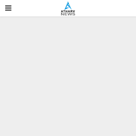
P
R
I
M
A
R
Y
M