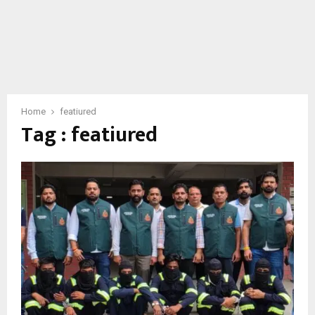
E
N
U
Home
featiured
Tag : featiured