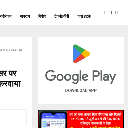
मनोरंजन
अपराध
विशेष
टेक्नोलॉजी
जरा हटके
या भजन संध्या का
वसर पर
 करवाया
DOWNLOAD APP