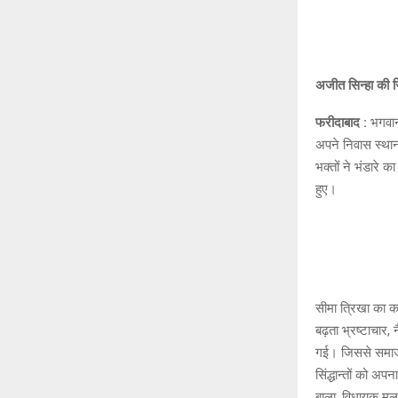
अजीत सिन्हा की 
फरीदाबाद :
भगवान्
अपने निवास स्था
भक्तों ने भंडारे
हुए।
सीमा त्रिखा का कह
बढ़ता भ्रष्टाचार, न
गई। जिससे समाज ज
सिंद्धान्तों को 
बाला, विधायक मूलच