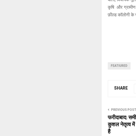
कृषि और ग्रामीण 
फ़ील्ड कॉलोनी के 
FEATIURED
SHARE
PREVIOUS POS
फरीदाबाद: समीर
कुशल नेतृत्व म
है