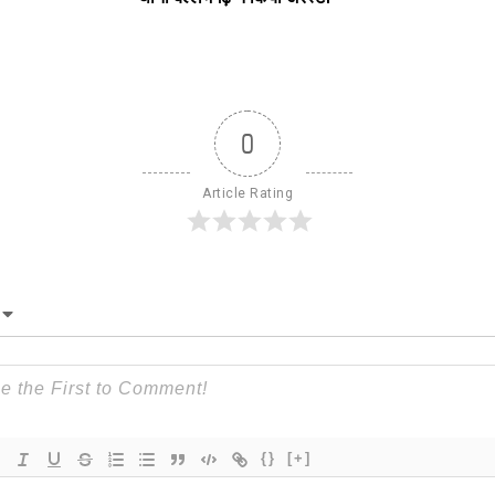
0
Article Rating
{}
[+]