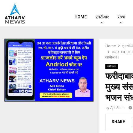
HOME
एनसीआर
राज्य
Home
एनसीआ
फरीदाबाद : भगव
आयोजन।
फरीदाबाद
फरीदाबाद
मुख्य सं
भजन संध
by
Ajit Sinha
SHARE