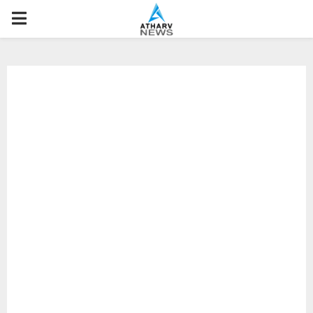
P
R
I
M
A
R
Y
M