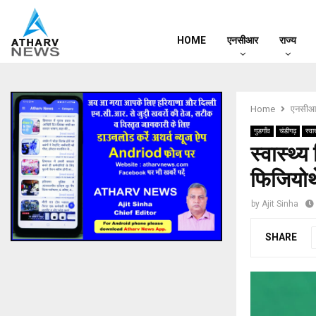
HOME
एनसीआर
राज्य
Home
एनसीआ
गुडगाँव
चंडीगढ़
स्वास
स्वास्थ्य
फिजियोथे
by
Ajit Sinha
SHARE