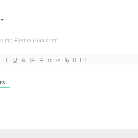
{}
[+]
TS