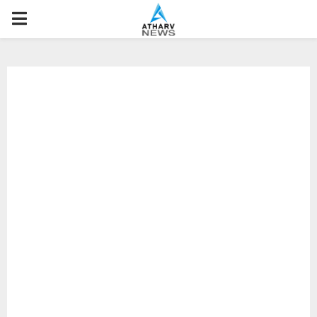
P
R
I
M
A
R
Y
M