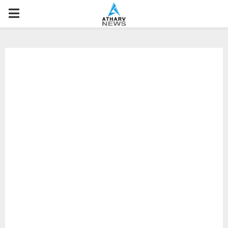
P
R
I
M
A
R
Y
M