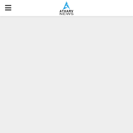
P
R
I
M
A
R
Y
M