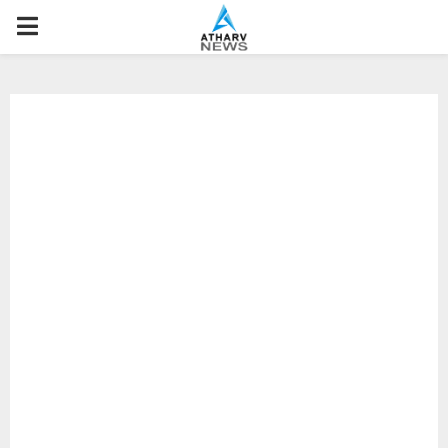
P
R
I
M
A
R
Y
M