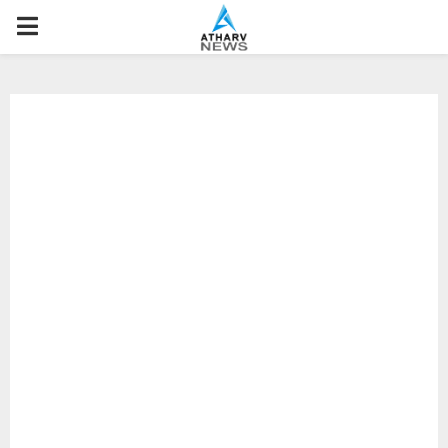
P
R
I
M
A
R
Y
M