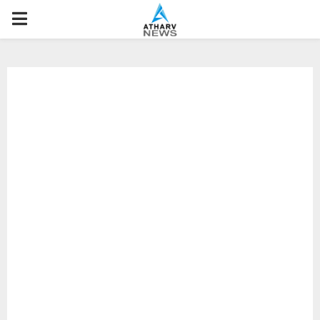
P
R
I
M
A
R
Y
M