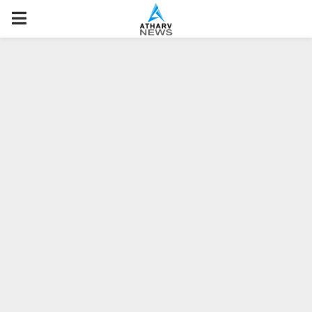
P
R
I
M
A
R
Y
M