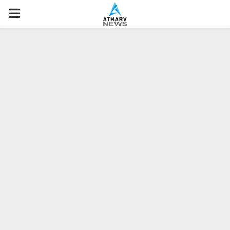
P
R
I
M
A
R
Y
M