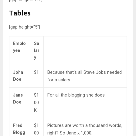
Tables
[gap height=”5″]
Emplo
Sa
yee
lar
y
$1
Because that’s all Steve Jobs needed
John
Doe
for a salary.
$1
For all the blogging she does.
Jane
Doe
00
K
$1
Pictures are worth a thousand words,
Fred
Blogg
00
right? So Jane x 1,000.