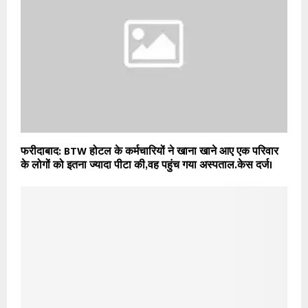
फरीदाबाद: BTW होटल के कर्मचारियों ने खाना खाने आए एक परिवार
के लोगों को इतना ज्यादा पीटा की,वह पहुंच गया अस्पताल.केस दर्ज।