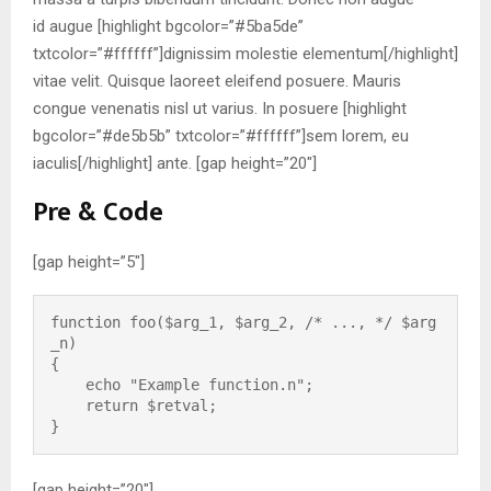
id augue [highlight bgcolor=”#5ba5de”
txtcolor=”#ffffff”]dignissim molestie elementum[/highlight]
vitae velit. Quisque laoreet eleifend posuere. Mauris
congue venenatis nisl ut varius. In posuere [highlight
bgcolor=”#de5b5b” txtcolor=”#ffffff”]sem lorem, eu
iaculis[/highlight] ante. [gap height=”20″]
Pre & Code
[gap height=”5″]
function foo($arg_1, $arg_2, /* ..., */ $arg
_n)

{

    echo "Example function.n";

    return $retval;

[gap height=”20″]