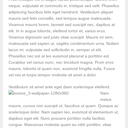
neque, vulputate et commodo in, tristique sed velit. Phasellus
adipiscing faucibus felis eget hendrerit. Vestibulum aliquet
mauris sed felis convallis, sed tempus augue malesuada.
Vivamus mauris lorem, laoreet sed suscipit nec, dapibus at
elit. In in augue lobortis, eleifend tortor et, varius eros.
Vivamus dignissim sed justo vitae suscipit. Mauris mi sem,
malesuada sed sapien ut, sagittis condimentum urna. Nullam
lacus mi, vulputate sed sollicitudin in, semper ut elit.
Phasellus nec est at leo euismod placerat a porttitor est.
Curabitur vel varius nunc, nec tincidunt magna. Proin eros
mauris, lobortis id quam non, euismod fringilla nulla. Fusce
vel nisi et turpis tempor molestie sit amet a dolor.
Vestibulum sit amet ante eget diam scel
erisque eleifend.
Nam
metus
mauris, cursus non suscipit ut, faucibus ut quam. Quisque ac
scelerisque dolor. Nam sapien leo, euismod id elementum ut,
dapibus eget elit. Nunc posuere porttitor nulla facilisis
congue. Maecenas molestie quam eu nibh porttitor, vitae