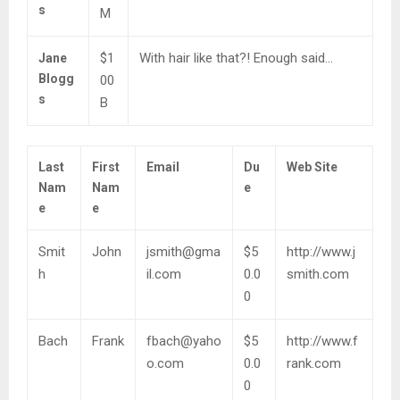
s
M
$1
With hair like that?! Enough said…
Jane
Blogg
00
s
B
Last
First
Email
Du
Web Site
Nam
Nam
e
e
e
Smit
John
jsmith@gma
$5
http://www.j
h
il.com
0.0
smith.com
0
Bach
Frank
fbach@yaho
$5
http://www.f
o.com
0.0
rank.com
0