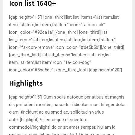
Icon list 1640+
[gap height=”15″] [one_third][list list_items=”list item,list
item,list item,list item,list item” icon=”fa-icon-ok”
icon_color=”#92ca1a”][/one_third] [one_third][list
list_items=”list item,list item,list item,list item,list item”
icon=”fa-icon-remove” icon_color=”#de5b5b”][/one_third]
[one_third_last][list list_items=”list item,list item,list
item,list item,list item” icon=”fa-icon-cog”
icon_color=”#5ba5de”][/one_third_last] [gap height=”20″]
Highlights
[gap height=”15″] Cum sociis natoque penatibus et magnis
dis parturient montes, nascetur ridiculus mus. Integer dolor
diam, tincidunt ac euismod ac, sollicitudin varius
ante. [highlight]Pellentesque elementum
commodo[/highlight] dolor sit amet semper. Nullam id
massa a turpis bibendum tincidunt. Donec non augue