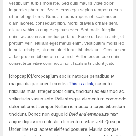
vestibulum turpis molestie. Sed quis mauris vitae dolor
imperdiet pharetra. Sed et eros eget sapien tempor cursus
sit amet eget eros. Nunc a mauris imperdiet, scelerisque
diam laoreet, consequat nibh. Morbi gravida ornare sem,
aliquet vehicula augue egestas eget. Sed mollis fringilla
enim, ac accumsan metus porta et. Fusce ut lacinia ante, et
pretium velit. Nullam eget metus enim. Vestibulum mollis leo
in nulla tristique, sit amet tincidunt nibh tincidunt. Cras at sem
at leo pretium bibendum et at nisl. Pellentesque odio enim,
consectetur vitae commodo non, facilisis tincidunt justo.
[dropcap]C[/dropcap]um sociis natoque penatibus et
magnis dis parturient montes
This is a link
, nascetur
ridiculus mus. Integer dolor diam, tincidunt ac euismod ac,
sollicitudin varius ante. Pellentesque elementum commodo
dolor sit amet semper. Nullam id massa a turpis bibendum
tincidunt. Donec non augue id
Bold and emphasize text
augue dignissim molestie elementum vitae velit. Quisque
Under line text
laoreet eleifend posuere. Mauris congue