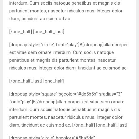
interdum. Cum sociis natoque penatibus et magnis dis
parturient montes, nascetur ridiculus mus. Integer dolor
diam, tincidunt ac euismod ac.
[/one_half] [one_half_last]
[dropcap style=”circle” font=”play”]A[/dropcap]ullamcorper
est vitae sem ornare interdum. Cum sociis natoque
penatibus et magnis dis parturient montes, nascetur
ridiculus mus. Integer dolor diam, tincidunt ac euismod ac.
[/one_half_last] [one_half]
[dropcap style=”square” bgcolor=”#de5b5b” sradius=”3″
font=”play”]B[/dropcap]ullamcorper est vitae sem ornare
interdum. Cum sociis natoque penatibus et magnis dis
parturient montes, nascetur ridiculus mus. Integer dolor
diam, tincidunt ac euismod ac. [/one_half] [one_half_last]
[dropcap style=”circle” bgcolor=”#5ba5de”