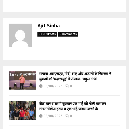
Ajit Sinha
31218 Posts
5 Comments
भाजपा-आरएसएस, मोदी-शाह और अडानी के सिस्टम ने
युवाओं को ‘चक्रव्यूह’ में फंसाया- राहुल गांधी
08/08/2026
0
पीछा कर व घर में घुसकर एक भाई को गोली मार कर
सनसनीखेज हत्या व एक भाई घायल करने के...
08/08/2026
0