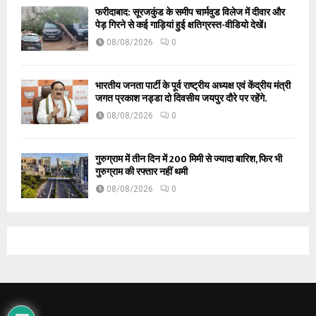
फरीदाबाद: सूरजकुंड के समीप चार्मवुड विलेज में दीवार और
पेड़ गिरने से कई गाड़ियां हुई क्षतिग्रस्त-वीडियो देखें।
08/08/2026
0
भारतीय जनता पार्टी के पूर्व राष्ट्रीय अध्यक्ष एवं केंद्रीय मंत्री
जगत प्रकाश नड्डा दो दिवसीय जयपुर दौरे पर रहेंगे.
08/08/2026
0
गुरुग्राम में तीन दिन में 200 मिमी से ज्यादा बारिश, फिर भी
गुरुग्राम की रफ्तार नहीं थमी
08/08/2026
0