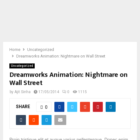
E
N
U
Home
Uncategorized
Dreamworks Animation: Nightmare on Wall Street
Uncategorized
Dreamworks Animation: Nightmare on
Wall Street
by
Ajit Sinha
17/05/2014
0
1115
SHARE
0
Proin tristique elit et augue varius pellentesque. Donec enim