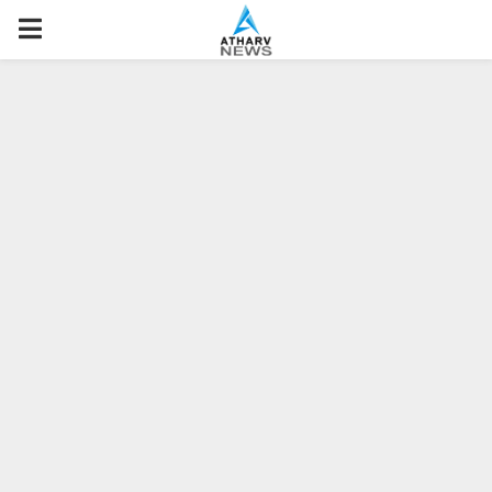
P
R
I
M
A
R
Y
M