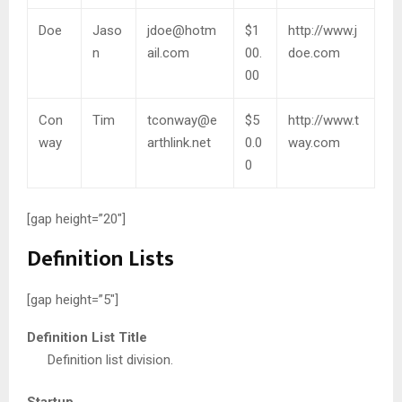
Doe
Jaso
jdoe@hotm
$1
http://www.j
n
ail.com
00.
doe.com
00
Con
Tim
tconway@e
$5
http://www.t
way
arthlink.net
0.0
way.com
0
[gap height=”20″]
Definition Lists
[gap height=”5″]
Definition List Title
Definition list division.