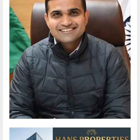
E
N
U