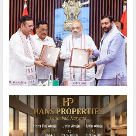
E
N
U