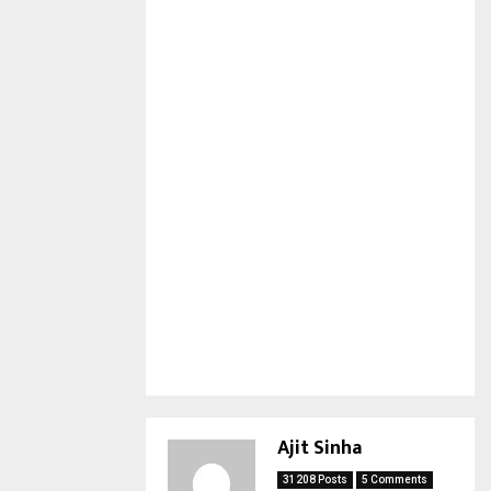
Ajit Sinha
31208 Posts
5 Comments