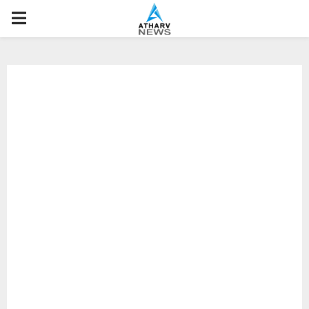
P
R
I
M
A
R
Y
M