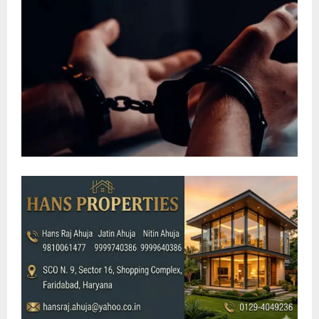
E
N
U