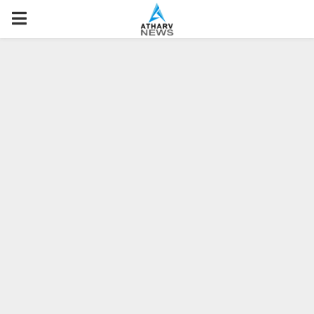
P
R
I
M
A
R
Y
M