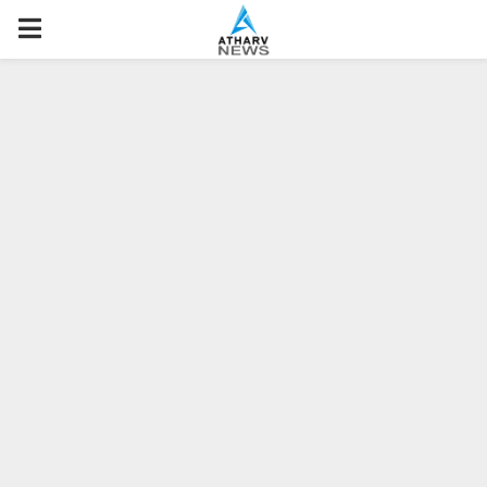
P
R
I
M
A
R
Y
M