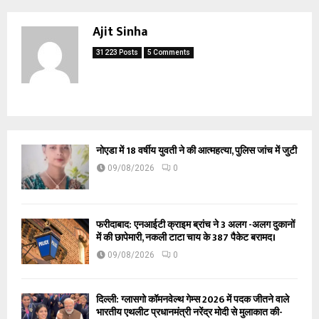
Ajit Sinha
31223 Posts
5 Comments
नोएडा में 18 वर्षीय युवती ने की आत्महत्या, पुलिस जांच में जुटी
09/08/2026
0
फरीदाबाद: एनआईटी क्राइम ब्रांच ने 3 अलग -अलग दुकानों
में की छापेमारी, नकली टाटा चाय के 387 पैकेट बरामद।
09/08/2026
0
दिल्ली: ग्लासगो कॉमनवेल्थ गेम्स 2026 में पदक जीतने वाले
भारतीय एथलीट प्रधानमंत्री नरेंद्र मोदी से मुलाकात की-