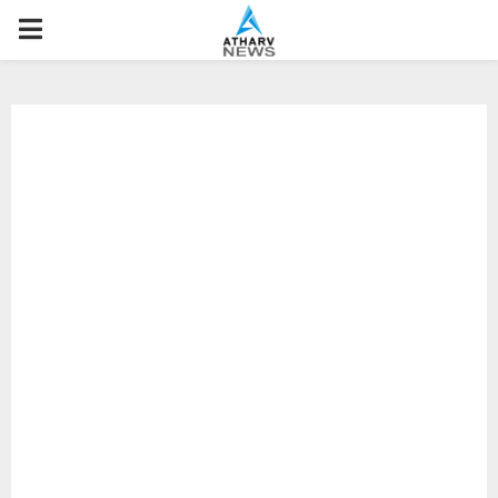
P
R
I
M
A
R
Y
M