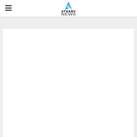
P
R
I
M
A
R
Y
M