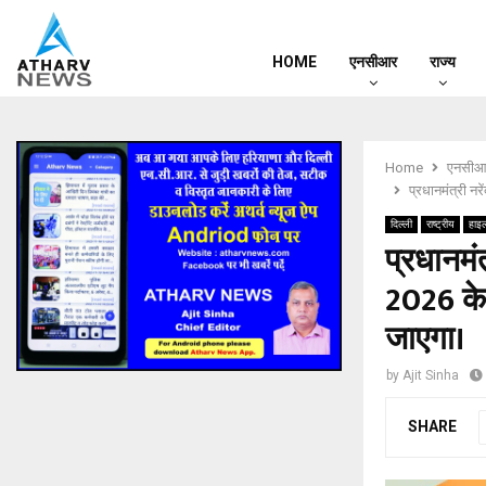
HOME
एनसीआर
राज्य
Home
एनसीआ
प्रधानमंत्री न
दिल्ली
राष्ट्रीय
हाइ
प्रधानमं
2026 के
जाएगा।
by
Ajit Sinha
SHARE