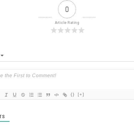
0
Article Rating
{}
[+]
TS