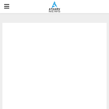
P
R
I
M
A
R
Y
M