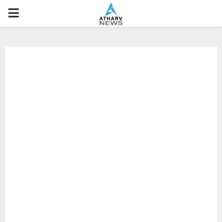
P
R
I
M
A
R
Y
M