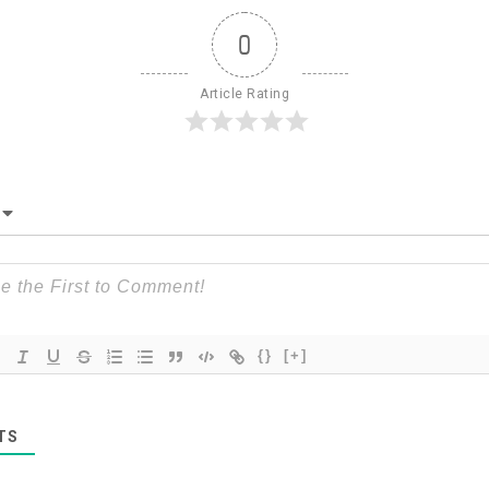
0
Article Rating
{}
[+]
TS