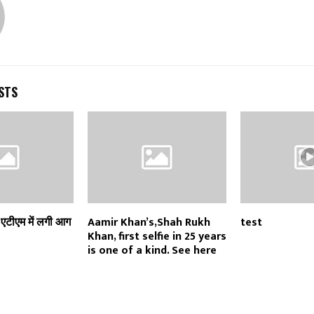
STS
त एटीएम में लगी आग
Aamir Khan’s,Shah Rukh
test
Khan, first selfie in 25 years
is one of a kind. See here