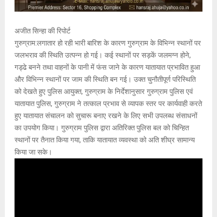
अजीत सिन्हा की रिपोर्ट
गुरुग्राम:लगातार हो रही भारी बारिश के कारण गुरुग्राम के विभिन्न स्थानों पर
जलभराव की स्थिति उत्पन्न हो गई। कई स्थानों पर सड़कें जलमग्न होने,
गड्ढे बनने तथा वाहनों के पानी में फंस जाने के कारण यातायात प्रभावित हुआ
और विभिन्न स्थानों पर जाम की स्थिति बन गई। उक्त चुनौतीपूर्ण परिस्थिति
को देखते हुए पुलिस आयुक्त, गुरुग्राम के निर्देशानुसार गुरुग्राम पुलिस एवं
यातायात पुलिस, गुरुग्राम ने तत्काल प्रभाव से व्यापक स्तर पर कार्यवाही करते
हुए यातायात संचालन को सुचारू बनाए रखने के लिए सभी उपलब्ध संसाधनों
का उपयोग किया। गुरुग्राम पुलिस द्वारा अतिरिक्त पुलिस बल को चिन्हित
स्थानों पर तैनात किया गया, ताकि यातायात व्यवस्था को अति शीघ्र सामान्य
किया जा सके।