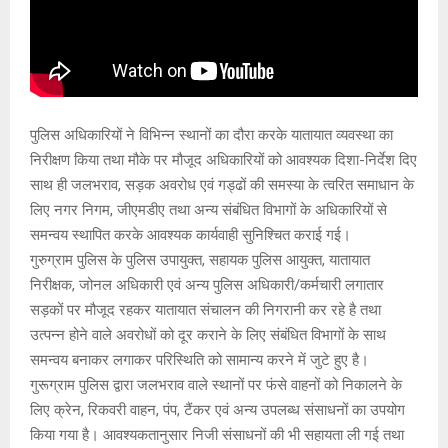
पुलिस अधिकारियों ने विभिन्न स्थानों का दौरा करके यातायात व्यवस्था का
निरीक्षण किया तथा मौके पर मौजूद अधिकारियों को आवश्यक दिशा-निर्देश दिए
साथ ही जलभराव, सड़क अवरोध एवं गड्ढों की समस्या के त्वरित समाधान के
लिए नगर निगम, जीएमडीए तथा अन्य संबंधित विभागों के अधिकारियों से
समन्वय स्थापित करके आवश्यक कार्यवाही सुनिश्चित कराई गई।
गुरुग्राम पुलिस के पुलिस उपायुक्त, सहायक पुलिस आयुक्त, यातायात
निरीक्षक, जोनल अधिकारी एवं अन्य पुलिस अधिकारी/कर्मचारी लगातार
सड़कों पर मौजूद रहकर यातायात संचालन की निगरानी कर रहे है तथा
उत्पन्न होने वाले अवरोधों को दूर कराने के लिए संबंधित विभागों के साथ
समन्वय बनाकर लगाकर परिस्थिति को सामान्य करने में जुटे हुए है।
गुरूग्राम पुलिस द्वारा जलभराव वाले स्थानों पर फंसे वाहनों को निकालने के
लिए क्रेन, रिकवरी वाहन, पंप, टैंकर एवं अन्य उपलब्ध संसाधनों का उपयोग
किया गया है। आवश्यकतानुसार निजी संसाधनों की भी सहायता ली गई तथा