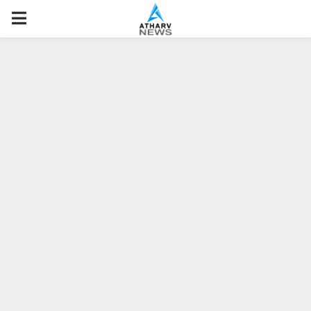
P
R
I
M
A
R
Y
M