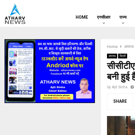
HOME
एनसीआर
राज्य
Home
अपराध
अपराध
दिल्ली
सीसीटीएन
बनी हुई 
by
Ajit Sinha
SHARE