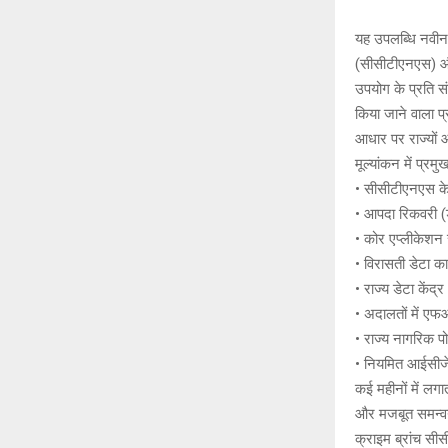
यह उपलब्धि नवीन 
(सीसीटीएनएस) और 
उपयोग के प्रति सं
किया जाने वाला प्र
आधार पर राज्यों औ
मूल्यांकन में प्रमु
• सीसीटीएनएस के 
• आपदा रिकवरी (ड
• कोर एप्लीकेशन सॉ
• विरासती डेटा का
• राज्य डेटा केंद
• अदालतों में एफ
• राज्य नागरिक पो
• नियमित आईसीजेए
कई महीनों में लग
और मजबूत समन्वय
क्राइम ब्रांच सी