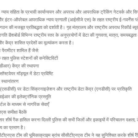
न्याय संहिता के प्रभावी कार्यान्वयन और अपराध और आपराधिक ट्रैकिंग नेटवर्क और सि
इंटर-ऑपरेबल आपराधिक न्याय प्रणाली (आईसीजे एस) के तहत राष्ट्रीय ई-गवर्नेंस प्लेट
गठन की मजबूत प्रतिबद्धता को दर्शाती है। गृह मंत्रालय और राष्ट्रीय अपराध रिकॉर्ड ब्यूरो
गति डैशबोर्ड विभिन्न राष्ट्रीय स्तर के अनुप्रयोगों में डेटा की गुणवत्ता, मात्रा, समयबद्
र केंद्र शासित प्रदेशों का मूल्यांकन करता है।
ख पैरामीटर शामिल हैं जैसे:
तहत पुलिस स्टेशनों की कनेक्टिविटी
ीआर) केंद्र की स्थापना
फ्टवेयर मॉड्यूल में डेटा प्रविष्टि
 स्थानांतरण
्र (एसडीसी) पर डेटा सिंक्रनाइज़ेशन और राष्ट्रीय डेटा केंद्र (एनडीसी) पर प्रतिकृति
आईआर की इलेक्ट्रॉनिक प्रस्तुति
र्टल के माध्यम से नागरिक सेवाएँ
स समीक्षा बैठकें
ातार शीर्ष रैंक हासिल करना दिल्ली पुलिस की सभी जिलों और इकाइयों में परिचालन दक्षता
 का प्रमाण है।
सीटीएनएस टीम की भूमिकाक्राइम ब्रांच सीसीटीएनएस टीम ने यह सुनिश्चित करके शीर्ष रै