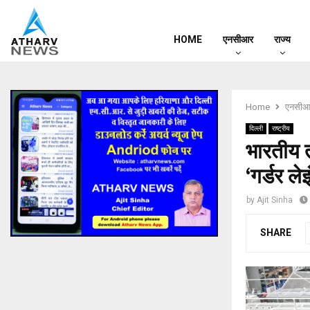
HOME
एनसीआर
राज्य
Home
एनसीआ
दिल्ली
राष्ट्रीय
भारतीय त
‘गर्डर ल
by
Ajit Sinha
SHARE