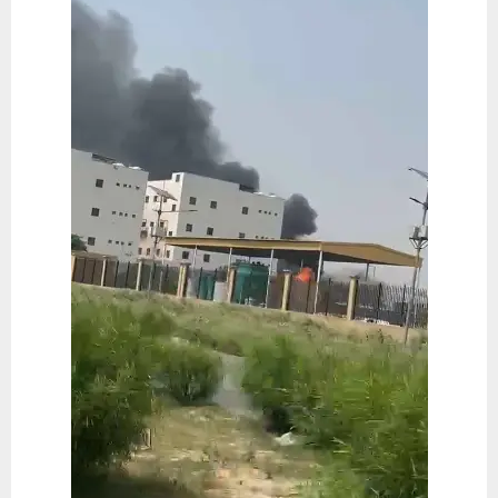
E
N
U