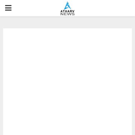
P
R
I
M
A
R
Y
M