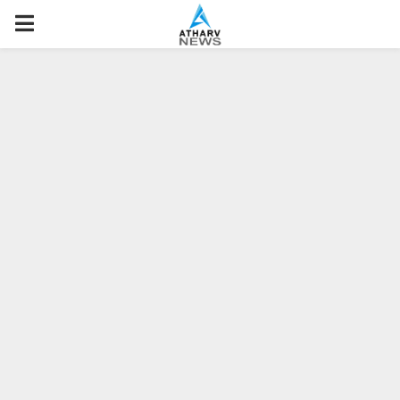
P
R
I
M
A
R
Y
M