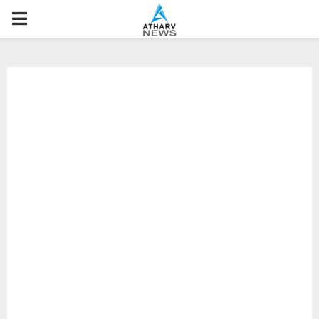
P
R
I
M
A
R
Y
M