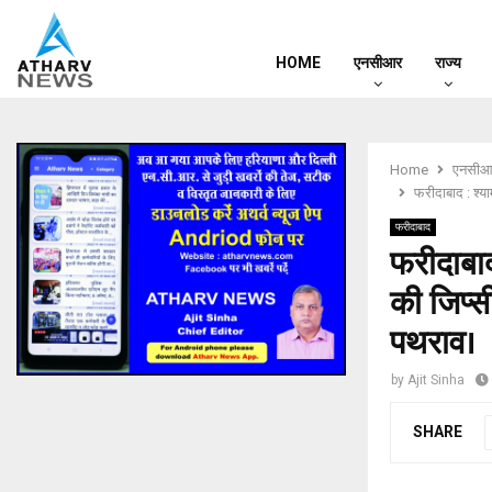
HOME
एनसीआर
राज्य
Home
एनसीआ
फरीदाबाद : श्य
फरीदाबाद
फरीदाबाद
की जिप्स
पथराव।
by
Ajit Sinha
SHARE