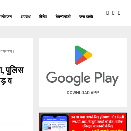
मनोरंजन
अपराध
विशेष
टेक्नोलॉजी
जरा हटके
ोड़ व पथराव।
ा, पुलिस
ोड़ व
DOWNLOAD APP