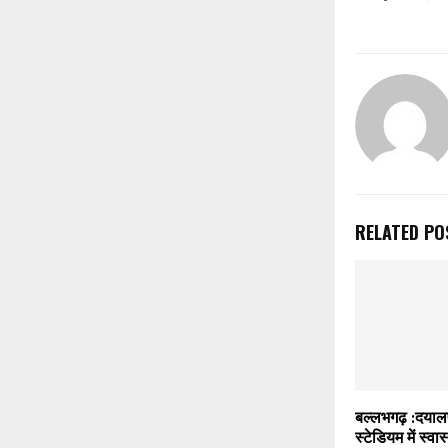
RELATED PO
बल्लभगढ़ :दयालप
स्टेडियम में स्वास