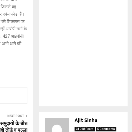
 जिससे वह
्वंय फोड़ा हैं।
्ष की शिकायत पर
हीं आरोपी गणों के
53, 427 आईपीसी
और अभी आगे की
NEXT POST
Ajit Sinha
 समुदायों के बीच
शे तोड़े व पल्ला
31208 Posts
5 Comments