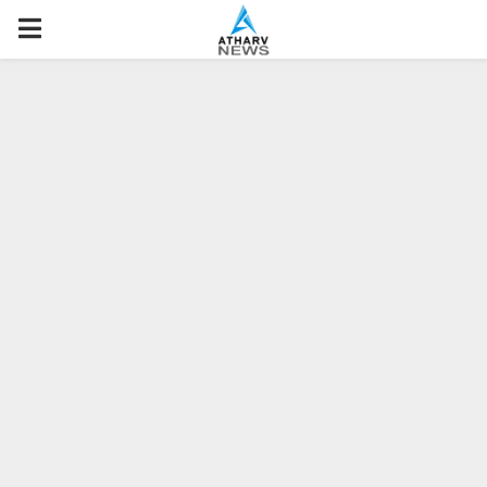
P
R
I
M
A
R
Y
M