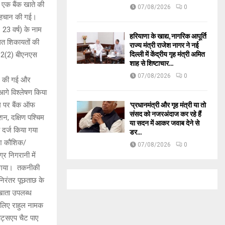
 एक बैंक खाते की
07/08/2026
0
ी पहचान की गई।
 23 वर्ष) के नाम
हरियाणा के खाद्य, नागरिक आपूर्ति
ित शिकायतों की
राज्य मंत्री राजेश नागर ने नई
दिल्ली में केंद्रीय गृह मंत्री अमित
112(2) बीएनएस
शाह से शिष्टाचार...
07/08/2026
0
ाछ की गई और
 आगे विश्लेषण किया
‘प्रधानमंत्री और गृह मंत्री या तो
म पर बैंक ऑफ
संसद को नजरअंदाज कर रहे हैं
शन, दक्षिण पश्चिम
या सदन में आकर जवाब देने से
दर्ज किया गया
डर...
वेश कौशिक/
07/08/2026
0
र निगरानी में
ा गया। तकनीकी
निरंतर पूछताछ के
खाता उपलब्ध
 लिए राहुल नामक
ाट्सएप चैट पाए