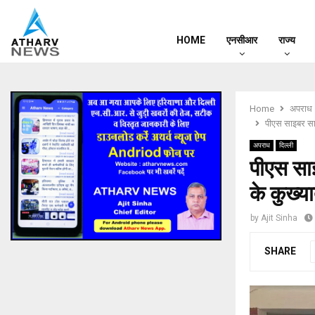
HOME
एनसीआर
राज्य
Home
अपराध
पीएस साइबर सा
अपराध
दिल्ली
पीएस सा
के कुख्य
by
Ajit Sinha
SHARE