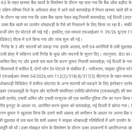
0 के तहत खच्चर बैंक खातों के विश्लेषण के दौरान यह पाया गया कि बैंक ऑफ बड़ौदा के
क्षिण पश्चिम जिले के अधिकार क्षेत्र में आने वाले कापसहेड़ा में स्थित खच्चर खाते क
े दौरान यह पाया गया कि उक्त बैंक खाता नेहल बाबू निवासी कापसहेड़ा, नई दिल्ली (उम्र:
 उक्त बैंक खाते का उपयोग धोखाधड़ी के पैसे को निकालने के लिए किया जा रहा है। संबंध
े फर्जी लोन ऐप घोटाले की पाई गईं। इसलिए, एक मामला एफआईआर नं. 39/26 यू/एस 
ंडिकेट) पीएस में दर्ज किया गया और जांच शुरू की गई।
 गिरोह के 3 और सदस्यों को पकड़ा गया. इसके अलावा, सभी 04 आरोपियों से लंबी पूछत
 उसी क्षेत्र में सक्रिय उसी गिरोह के कुछ और सदस्यों के सुराग दिए। तदनुसार, डेटा का
कसित किए गए और इससे पता चला कि करण कुमार निवासी कापसहेड़ा, नई दिल्ली के ना
 शिकायतों में शामिल है, दोनों लोन ऐप घोटाले से संबंधित हैं। नतीजतन, साइबर पुलिस स्टे
 में एफआईआर संख्या 54/2026,धारा 112(2)/318(4)/317(5) बीएनएस के तहत मामला 
ोखाधड़ी सिंडिकेट में शामिल सांठगांठ के अन्य सदस्यों को पकड़ने के लिए इंस्पेक्टर प्र
 एसडब्ल्यूडी के नेतृत्व और श्रीमती संघमित्रा एसीपी/ऑपरेशंस (एसडब्ल्यूडी) की समग्
सी प्रमोद, एचसी अमित और एचसी परशुराम की एक समर्पित पुलिस टीम का गठन किय
नीय इनपुट के आधार पर, आरोपित करण कुमार को कापसहेड़ा, नई दिल्ली में खोजा गया। 
करण कुमार ने खुलासा किया कि उसने शमी अहमद को कमीशन के आधार पर अपना बैंक 
ी पूछताछ से पता चला कि शमी अहमद ने साइबर धोखाधड़ी गतिविधियों में आगे उपयोग के
आपूर्ति की थी।उक्त मोबाइल फोन के विश्लेषण के दौरान उक्त उपकरणों में आपत्तिजनक व्ह