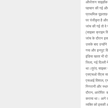
ऑपरेशन साइहॉक 4.
पहचान की गई और द
प्राथमिक पूछताछ क
पर पंजीकृत है और
जांच की गई तो व
(साइबर क्राइम सि
जांच के दौरान इस
उसके बाद उन्होंने
गया और इनपुट वि
इंडिया खाता भी दो
जिला, नई दिल्ली
था।तुरंत, साइबर ध
एसएचओ पीएस साइबर
एसआई विशाल, एच
निगरानी और स्था
दौरान, आरोपित 
कराया था। आगे क
व्यक्ति को इसकी 