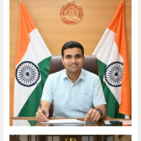
E
N
U