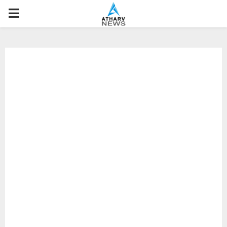
P
R
I
M
A
R
Y
M